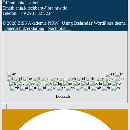
Öffentlichkeitsarbeit
Email:
anja.kirschberg@bra.nrw.de
Telefon: +49 2931 82 5234
© 2026
BiSS Akademie NRW
|
Using
Icelander
WordPress
theme.
|
Datenschutzerklärung
|
Nach oben ↑
Deutsch