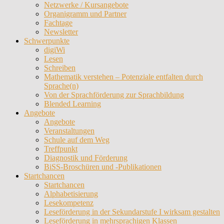
Netzwerke / Kursangebote
Organigramm und Partner
Fachtage
Newsletter
Schwerpunkte
digiWi
Lesen
Schreiben
Mathematik verstehen – Potenziale entfalten durch
Sprache(n)
Von der Sprachförderung zur Sprachbildung
Blended Learning
Angebote
Angebote
Veranstaltungen
Schule auf dem Weg
Treffpunkt
Diagnostik und Förderung
BiSS-Broschüren und -Publikationen
Startchancen
Startchancen
Alphabetisierung
Lesekompetenz
Leseförderung in der Sekundarstufe I wirksam gestalten
Leseförderung in mehrsprachigen Klassen