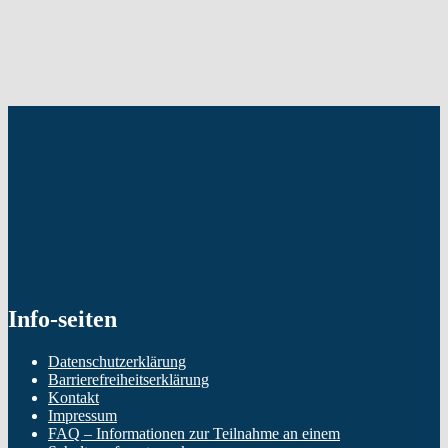
Skip
back
to
main
navigation
Info-seiten
Datenschutzerklärung
Barrierefreiheitserklärung
Kontakt
Impressum
FAQ – Informationen zur Teilnahme an einem