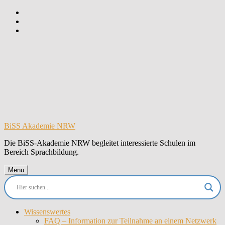
Skip
to
Skip
main
to
Skip
navigation
main
to
content
footer
BiSS Akademie NRW
Die BiSS-Akademie NRW begleitet interessierte Schulen im
Bereich Sprachbildung.
Menu
Wissenswertes
FAQ – Information zur Teilnahme an einem Netzwerk