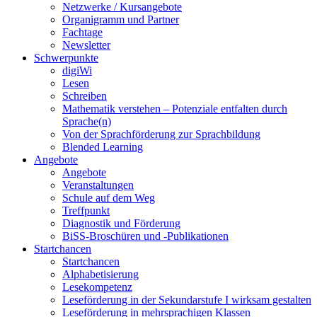
Netzwerke / Kursangebote
Organigramm und Partner
Fachtage
Newsletter
Schwerpunkte
digiWi
Lesen
Schreiben
Mathematik verstehen – Potenziale entfalten durch
Sprache(n)
Von der Sprachförderung zur Sprachbildung
Blended Learning
Angebote
Angebote
Veranstaltungen
Schule auf dem Weg
Treffpunkt
Diagnostik und Förderung
BiSS-Broschüren und -Publikationen
Startchancen
Startchancen
Alphabetisierung
Lesekompetenz
Leseförderung in der Sekundarstufe I wirksam gestalten
Leseförderung in mehrsprachigen Klassen