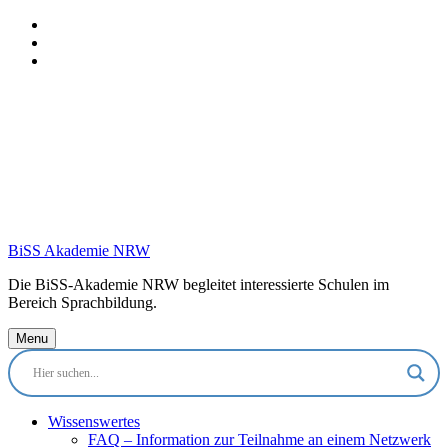
Skip
to
Skip
main
to
Skip
navigation
main
to
content
footer
BiSS Akademie NRW
Die BiSS-Akademie NRW begleitet interessierte Schulen im
Bereich Sprachbildung.
Menu
Wissenswertes
FAQ – Information zur Teilnahme an einem Netzwerk