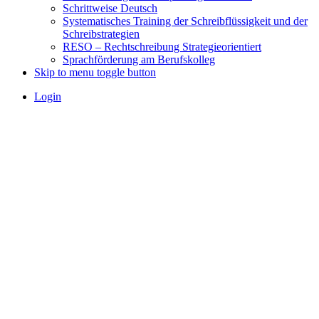
Schrittweise Deutsch
Systematisches Training der Schreibflüssigkeit und der
Schreibstrategien
RESO – Rechtschreibung Strategieorientiert
Sprachförderung am Berufskolleg
Skip to menu toggle button
Login