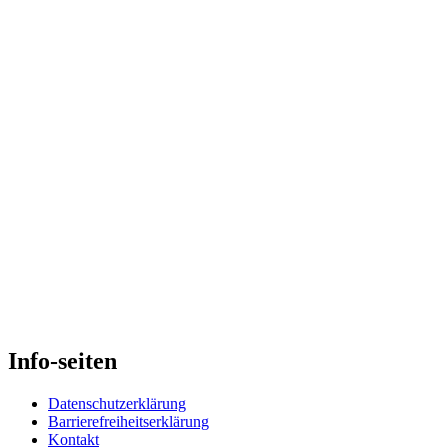
Skip
back
to
main
navigation
Info-seiten
Datenschutzerklärung
Barrierefreiheitserklärung
Kontakt