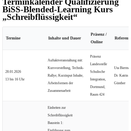
Terminkalender Qualifizierung
BiSS-Blended-Learning Kurs
„Schreibflüssigkeit“
Präsenz /
Termine
Inhalte und Dauer
Referent
Online
Präsenz
Auftaktveranstaltung mit:
Landesstelle
Kursvorstellung, Technik-
Uta Bierma
28.01.2026
Schulische
Rallye, Kurzinput Inhalte,
Dr. Katrin
13 bis 16 Uhr
Integration,
Arbeitsformen der
Günther
Dortmund,
Zusammenarbeit
Raum 424
Einheiten zur
Schreibflüssigkeit
Baustein 1:
Einführung zum