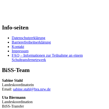
auf
Bildung”
dem
Weg
–
Info-seiten
digitale
Kompaktkurse
Datenschutzerklärung
zur
Barrierefreiheitserklärung
Gestaltung
Kontakt
Impressum
von
FAQ – Informationen zur Teilnahme an einem
Sprachförderung
Schultransfernetzwerk
und
BiSS-Team
Sprachbildung
im
Sabine Stahl
eigenen
Landeskoordinatorin
Email:
sabine.stahl@bra.nrw.de
Unterricht”
Uta Biermann
Landeskoordination
BiSS-Transfer