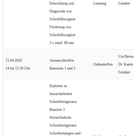
Entwicklung und
Learning
Günther
Diagnostik von
Schreibflüssigkeit
Förderung von
Schreibflüssigkeit
3 x mind. 60 min
Uta Bierma
15.04.2026
Austauschtreffen
Onlinetreffen
Dr. Katrin
14 bis 15:30 Uhr
Bausteine 1 und 2
Günther
Einheiten zu
hierarchiehohen
Schreibfertigkeiten
Baustein 3:
Hierarchiehohe
Schreibfertigkeiten
Schreibstrategien und