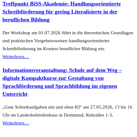
Treffpunkt BiSS-Akademie: Handlungsorientierte
Schreibförderung für gering Literalisierte in der
beruflichen Bildung
Der Workshop am 01.07.2026 führt in die theoretischen Grundlagen
und praktischen Vorgehensweisen handlungsorientierter
Schreibförderung im Kontext beruflicher Bildung ein.
“Treffpunkt
Weiterlesen
…
BiSS-
Informationsveranstaltung: Schule auf dem Weg –
Akademie:
digitale Kompaktkurse zur Gestaltung von
Handlungsorientierte
Sprachförderung und Sprachbildung im eigenen
Schreibförderung
Unterricht
für
gering
„Gute Schreibaufgaben mit und ohne KI“ am 27.05.2026, 13 bis 16
Literalisierte
Uhr im Landesbehördenhaus in Dortmund, Ruhrallee 1-3,
in
“Informationsveranstaltung:
Weiterlesen
…
der
Schule
beruflichen