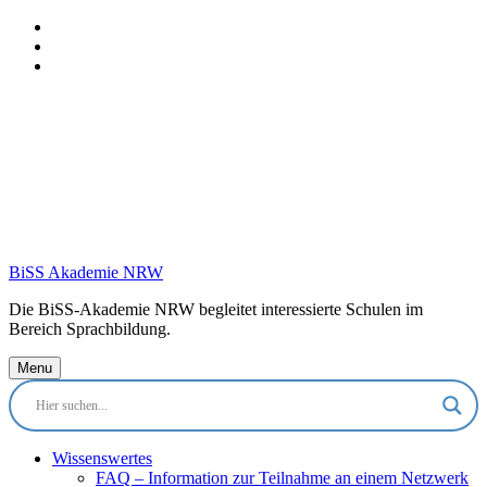
Skip
to
Skip
main
to
Skip
navigation
main
to
content
footer
BiSS Akademie NRW
Die BiSS-Akademie NRW begleitet interessierte Schulen im
Bereich Sprachbildung.
Menu
Wissenswertes
FAQ – Information zur Teilnahme an einem Netzwerk