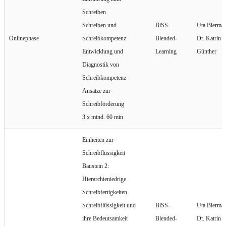
Schreiben
Schreiben und
BiSS-
Uta Bierma
Onlinephase
Schreibkompetenz
Blended-
Dr. Katrin
Entwicklung und
Learning
Günther
Diagnostik von
Schreibkompetenz
Ansätze zur
Schreibförderung
3 x mind. 60 min
Einheiten zur
Schreibflüssigkeit
Baustein 2:
Hierarchieniedrige
Schreibfertigkeiten
Schreibflüssigkeit und
BiSS-
Uta Bierma
ihre Bedeutsamkeit
Blended-
Dr. Katrin