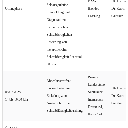
BiSS-
Uta Bierma
Selbstregulation
Onlinephase
Blended-
Dr. Katrin
Entwicklung und
Learning
Günther
Diagnostik von
hierarchiehohen
Schreibfertigkeiten
Förderung von
hierarchiehoher
Schreibfertigkeit 3 x mind.
60 min
Präsenz
Abschlusstreffen:
Landesstelle
Kurseinheiten und
Uta Bierma
08.07.2026
Schulische
Einladung zum
Dr. Katrin
14 bis 16:00 Uhr
Integration,
Austauschtreffen
Günther
Dortmund,
Schreibflüssigkeitstraining
Raum 424
Ausblick: