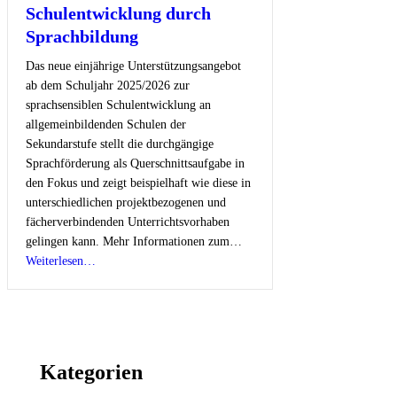
Schulentwicklung durch
Sprachbildung
Das neue einjährige Unterstützungsangebot
ab dem Schuljahr 2025/2026 zur
sprachsensiblen Schulentwicklung an
allgemeinbildenden Schulen der
Sekundarstufe stellt die durchgängige
Sprachförderung als Querschnittsaufgabe in
den Fokus und zeigt beispielhaft wie diese in
unterschiedlichen pro­jektbezogenen und
fächerverbindenden Unterrichtsvorhaben
gelingen kann. Mehr Informationen zum…
“Neues
Weiterlesen
…
Unterstützungsangebot
für
Schulleitungen
und
Multiplikatorinnen
Kategorien
und
Multiplikatoren