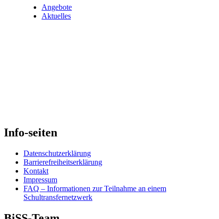
Angebote
zu
Aktuelles
Sprachsensibler
Schulentwicklung
durch
Sprachbildung”
Info-seiten
Datenschutzerklärung
Barrierefreiheitserklärung
Kontakt
Impressum
FAQ – Informationen zur Teilnahme an einem
Schultransfernetzwerk
BiSS-Team