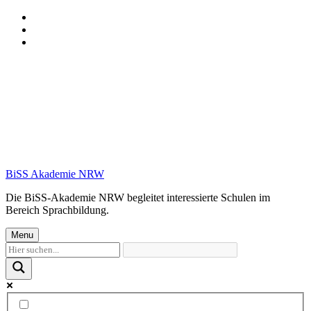
Skip
to
Skip
main
to
Skip
navigation
main
to
content
footer
BiSS Akademie NRW
Die BiSS-Akademie NRW begleitet interessierte Schulen im
Bereich Sprachbildung.
Menu