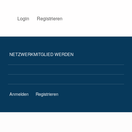
BISS AKADEMIE NRW
Login
Registrieren
DIE BISS-AKADEMIE NRW BEGLEITET INTERESSIERTE SCHULEN IM BEREICH SPRACHBILDUNG.
NETZWERKMITGLIED WERDEN
Anmelden
Registrieren