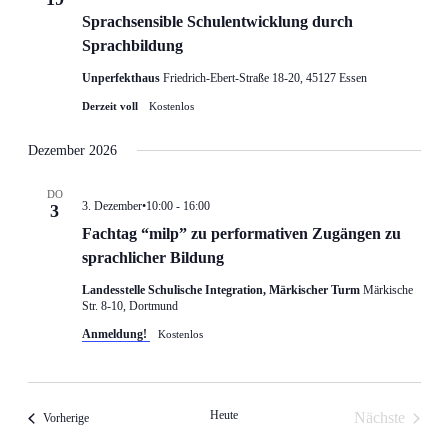
Sprachsensible Schulentwicklung durch
Sprachbildung
Unperfekthaus
Friedrich-Ebert-Straße 18-20, 45127 Essen
Derzeit voll
Kostenlos
Dezember 2026
DO
3. Dezember•10:00
-
16:00
3
Fachtag “milp” zu performativen Zugängen zu
sprachlicher Bildung
Landesstelle Schulische Integration, Märkischer Turm
Märkische
Str. 8-10, Dortmund
Anmeldung!
Kostenlos
Heute
Nächste
Veranstaltungen
Vorherige
Veranstalt