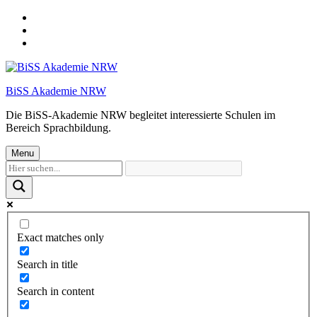
Skip
to
Skip
main
to
Skip
navigation
main
to
content
footer
BiSS Akademie NRW
Die BiSS-Akademie NRW begleitet interessierte Schulen im
Bereich Sprachbildung.
Menu
Exact matches only
Search in title
Search in content