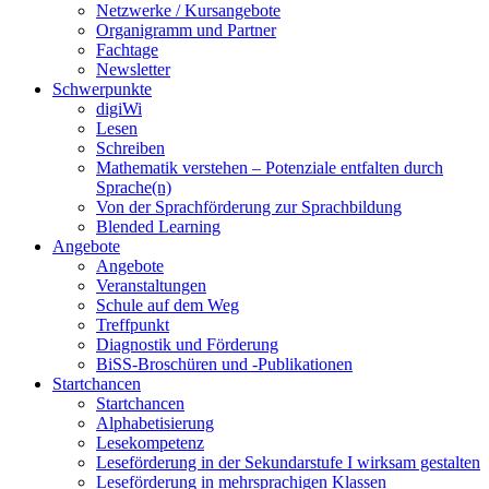
Netzwerke / Kursangebote
Organigramm und Partner
Fachtage
Newsletter
Schwerpunkte
digiWi
Lesen
Schreiben
Mathematik verstehen – Potenziale entfalten durch
Sprache(n)
Von der Sprachförderung zur Sprachbildung
Blended Learning
Angebote
Angebote
Veranstaltungen
Schule auf dem Weg
Treffpunkt
Diagnostik und Förderung
BiSS-Broschüren und -Publikationen
Startchancen
Startchancen
Alphabetisierung
Lesekompetenz
Leseförderung in der Sekundarstufe I wirksam gestalten
Leseförderung in mehrsprachigen Klassen