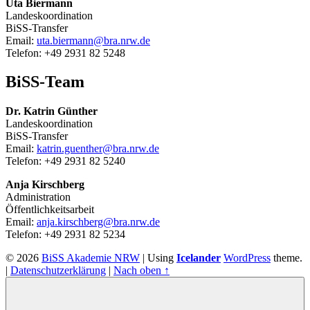
Uta Biermann
Landeskoordination
BiSS-Transfer
Email:
uta.biermann@bra.nrw.de
Telefon: +49 2931 82 5248
BiSS-Team
Dr. Katrin Günther
Landeskoordination
BiSS-Transfer
Email:
katrin.guenther@bra.nrw.de
Telefon: +49 2931 82 5240
Anja Kirschberg
Administration
Öffentlichkeitsarbeit
Email:
anja.kirschberg@bra.nrw.de
Telefon: +49 2931 82 5234
© 2026
BiSS Akademie NRW
|
Using
Icelander
WordPress
theme.
|
Datenschutzerklärung
|
Nach oben ↑