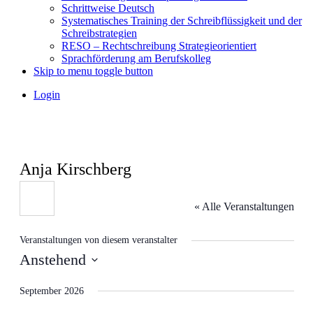
Schrittweise Deutsch
Systematisches Training der Schreibflüssigkeit und der
Schreibstrategien
RESO – Rechtschreibung Strategieorientiert
Sprachförderung am Berufskolleg
Skip to menu toggle button
Login
Anja Kirschberg
« Alle Veranstaltungen
Veranstaltungen von diesem veranstalter
Anstehend
Datum
wählen.
September 2026