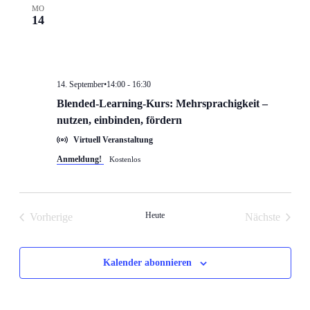
MO
14
14. September•14:00
-
16:30
Blended-Learning-Kurs: Mehrsprachigkeit –
nutzen, einbinden, fördern
Virtuell Veranstaltung
Anmeldung!
Kostenlos
Heute
Vorherige
Nächste
Veranstaltungen
Veranstalt
Kalender abonnieren