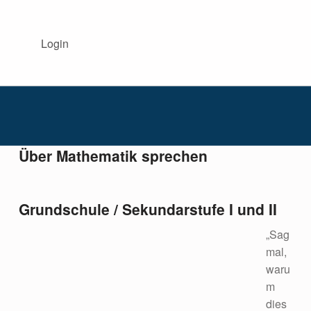
BISS AKADEMIE NRW
Login
DIE BISS-AKADEMIE NRW BEGLEITET INTERESSIERTE SCHULEN IM BEREICH SPRACHBILDUNG.
Über Mathematik sprechen
Grundschule / Sekundarstufe I und II
„Sag
mal,
waru
m
dies