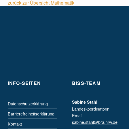
zurück zur Übersicht Mathematik
Skip back to main navigation
INFO-SEITEN
BISS-TEAM
Sabine Stahl
Datenschutzerklärung
Landeskoordinatorin
Barrierefreiheitserklärung
Email:
sabine.stahl@bra.nrw.de
Kontakt