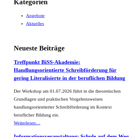
Kategorien
Angebote
Aktuelles
Neueste Beiträge
Treffpunkt BiSS-Akademie:
Handlungsorientierte Schreibförderung für
gering Literalisierte in der beruflichen Bildung
Der Workshop am 01.07.2026 führt in die theoretischen
Grundlagen und praktischen Vorgehensweisen
handlungsorientierter Schreibförderung im Kontext
beruflicher Bildung ein.
“Treffpunkt
Weiterlesen
…
BiSS-
Informationsveranstaltung: Schule auf dem Weg