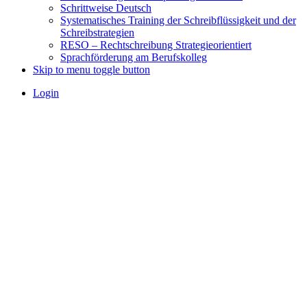
Schrittweise Deutsch
Systematisches Training der Schreibflüssigkeit und der
Schreibstrategien
RESO – Rechtschreibung Strategieorientiert
Sprachförderung am Berufskolleg
Skip to menu toggle button
Login
Workshop am 09.09.2026:
Gemeinsam für die Stärkung der
Basiskompetenz Schreiben – Wir
trainieren flüssig schreiben