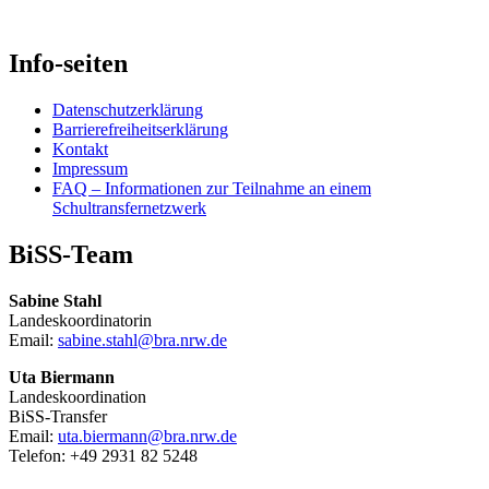
von
Sprachförderung
Info-seiten
und
Sprachbildung
Datenschutzerklärung
im
Barrierefreiheitserklärung
Kontakt
eigenen
Impressum
Unterricht”
FAQ – Informationen zur Teilnahme an einem
Schultransfernetzwerk
BiSS-Team
Sabine Stahl
Landeskoordinatorin
Email:
sabine.stahl@bra.nrw.de
Uta Biermann
Landeskoordination
BiSS-Transfer
Email:
uta.biermann@bra.nrw.de
Telefon: +49 2931 82 5248