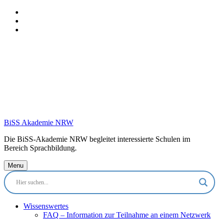
Skip
to
Skip
main
to
Skip
navigation
main
to
content
footer
BiSS Akademie NRW
Die BiSS-Akademie NRW begleitet interessierte Schulen im
Bereich Sprachbildung.
Menu
Wissenswertes
FAQ – Information zur Teilnahme an einem Netzwerk