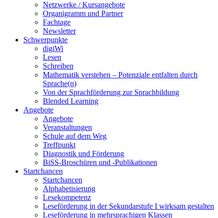
Netzwerke / Kursangebote
Organigramm und Partner
Fachtage
Newsletter
Schwerpunkte
digiWi
Lesen
Schreiben
Mathematik verstehen – Potenziale entfalten durch
Sprache(n)
Von der Sprachförderung zur Sprachbildung
Blended Learning
Angebote
Angebote
Veranstaltungen
Schule auf dem Weg
Treffpunkt
Diagnostik und Förderung
BiSS-Broschüren und -Publikationen
Startchancen
Startchancen
Alphabetisierung
Lesekompetenz
Leseförderung in der Sekundarstufe I wirksam gestalten
Leseförderung in mehrsprachigen Klassen