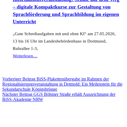
Akademie:
– digitale Kompaktkurse zur Gestaltung von
Handlungsorientierte
Sprachförderung und Sprachbildung im eigenen
Schreibförderung
Unterricht
für
gering
„Gute Schreibaufgaben mit und ohne KI“ am 27.05.2026,
Literalisierte
13 bis 16 Uhr im Landesbehördenhaus in Dortmund,
in
Ruhrallee 1-3,
der
“Informationsveranstaltung:
Weiterlesen
…
beruflichen
Schule
Bildung”
auf
dem
Beitrags-
Vorheriger Beitrag
BiSS-Plakettenübergabe im Rahmen der
Regionalisierungsveranstaltung in Detmold: Ein Meilenstein für die
Weg
Navigation
Sekundarschule Königsbrügge
–
Nächster Beitrag
GGS Böhmer Straße erhält Auszeichnung der
BiSS-Akademie NRW
digitale
Kompaktkurse
zur
Gestaltung