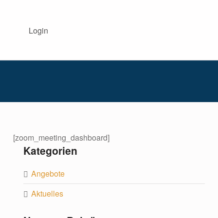
BISS AKADEMIE NRW
Login
DIE BISS-AKADEMIE NRW BEGLEITET INTERESSIERTE SCHULEN IM BEREICH SPRACHBILDUNG.
[zoom_meeting_dashboard]
Kategorien
Angebote
Aktuelles