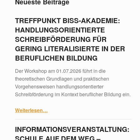
Neueste Beiträge
TREFFPUNKT BISS-AKADEMIE:
HANDLUNGSORIENTIERTE
SCHREIBFÖRDERUNG FÜR
GERING LITERALISIERTE IN DER
BERUFLICHEN BILDUNG
Der Workshop am 01.07.2026 führt in die
theoretischen Grundlagen und praktischen
Vorgehensweisen handlungsorientierter
Schreibförderung im Kontext beruflicher Bildung ein.
“Treffpunkt BiSS-Akademie: Handlungsorientierte Schreibförderung für gering Literalisierte in der beruflichen Bildung”
Weiterlesen
…
INFORMATIONSVERANSTALTUNG:
SCHULE AUF DEM WEG –