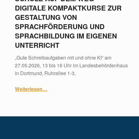
DIGITALE KOMPAKTKURSE ZUR
GESTALTUNG VON
SPRACHFÖRDERUNG UND
SPRACHBILDUNG IM EIGENEN
UNTERRICHT
„Gute Schreibaufgaben mit und ohne KI“ am
27.05.2026, 13 bis 16 Uhr im Landesbehördenhaus
in Dortmund, Ruhrallee 1-3,
Weiterlesen
…
“Informationsveranstaltung: Schule auf dem Weg – digitale Kompaktkurse zur Gestaltung von Sprachförderung und Sprachbildung im eigenen Unterricht”