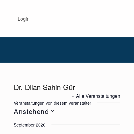
BISS AKADEMIE NRW
Login
DIE BISS-AKADEMIE NRW BEGLEITET INTERESSIERTE SCHULEN IM BEREICH SPRACHBILDUNG.
Dr. Dilan Sahin-Gür
« Alle Veranstaltungen
Veranstaltungen von diesem veranstalter
Anstehend
Datum
September 2026
wählen.