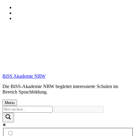
Skip
to
Skip
main
to
Skip
navigation
main
to
content
footer
BiSS Akademie NRW
Die BiSS-Akademie NRW begleitet interessierte Schulen im
Bereich Sprachbildung.
Menu