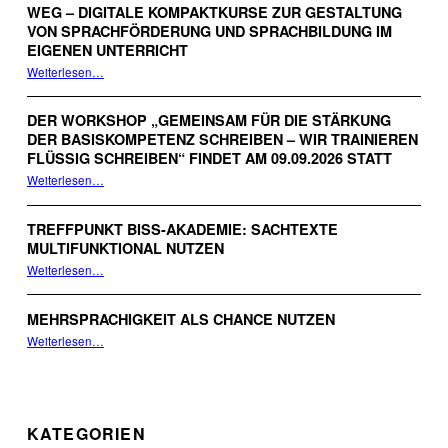
WEG – DIGITALE KOMPAKTKURSE ZUR GESTALTUNG
VON SPRACHFÖRDERUNG UND SPRACHBILDUNG IM
EIGENEN UNTERRICHT
Weiterlesen
…
“Informationsveranstaltung: Schule auf dem Weg – digitale Kompaktkurse zur Gestaltung von Sprachförderung und Sprachbildung im eigenen Unterricht”
DER WORKSHOP „GEMEINSAM FÜR DIE STÄRKUNG
DER BASISKOMPETENZ SCHREIBEN – WIR TRAINIEREN
FLÜSSIG SCHREIBEN“ FINDET AM 09.09.2026 STATT
Weiterlesen
…
“Der Workshop „Gemeinsam für die Stärkung der Basiskompetenz Schreiben – Wir trainieren flüssig schreiben“ findet am 09.09.2026 statt”
TREFFPUNKT BISS-AKADEMIE: SACHTEXTE
MULTIFUNKTIONAL NUTZEN
“Treffpunkt BiSS-Akademie: Sachtexte multifunktional nutzen”
Weiterlesen
…
MEHRSPRACHIGKEIT ALS CHANCE NUTZEN
“Mehrsprachigkeit als Chance nutzen”
Weiterlesen
…
KATEGORIEN