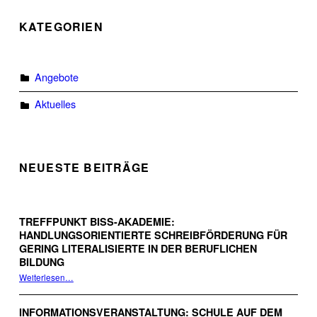
KATEGORIEN
Angebote
Aktuelles
NEUESTE BEITRÄGE
TREFFPUNKT BISS-AKADEMIE:
HANDLUNGSORIENTIERTE SCHREIBFÖRDERUNG FÜR
GERING LITERALISIERTE IN DER BERUFLICHEN
BILDUNG
Weiterlesen
…
“Treffpunkt BiSS-Akademie: Handlungsorientierte Schreibförderung für gering Literalisierte in der beruflichen Bildung”
INFORMATIONSVERANSTALTUNG: SCHULE AUF DEM