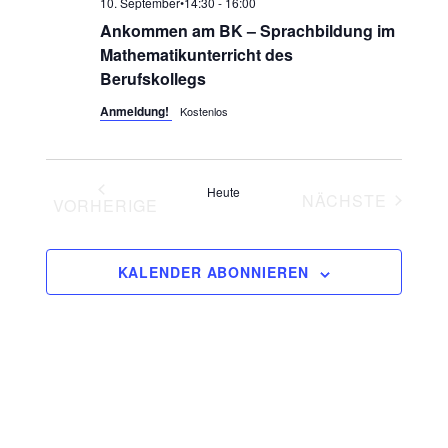
10. September•14:30
-
16:00
Ankommen am BK – Sprachbildung im
Mathematikunterricht des
Berufskollegs
Anmeldung!
Kostenlos
Heute
NÄCHSTE
VORHERIGE
VERANSTA
VERANSTALTUNGEN
KALENDER ABONNIEREN