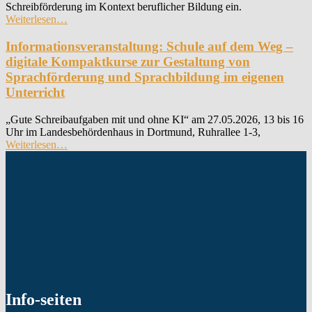
Schreibförderung im Kontext beruflicher Bildung ein.
“Treffpunkt
Weiterlesen
…
BiSS-
Akademie:
Informationsveranstaltung: Schule auf dem Weg –
Handlungsorientierte
digitale Kompaktkurse zur Gestaltung von
Schreibförderung
Sprachförderung und Sprachbildung im eigenen
für
Unterricht
gering
Literalisierte
in
„Gute Schreibaufgaben mit und ohne KI“ am 27.05.2026, 13 bis 16
der
Uhr im Landesbehördenhaus in Dortmund, Ruhrallee 1-3,
“Informationsveranstaltung:
beruflichen
Weiterlesen
…
Schule
Bildung”
auf
dem
Weg
–
digitale
Kompaktkurse
zur
Gestaltung
von
Sprachförderung
und
Info-seiten
Sprachbildung