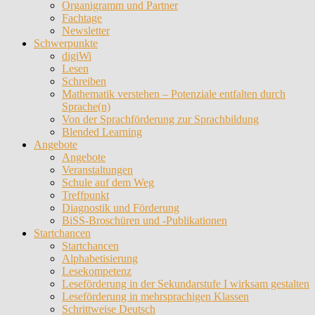
Organigramm und Partner
Fachtage
Newsletter
Schwerpunkte
digiWi
Lesen
Schreiben
Mathematik verstehen – Potenziale entfalten durch
Sprache(n)
Von der Sprachförderung zur Sprachbildung
Blended Learning
Angebote
Angebote
Veranstaltungen
Schule auf dem Weg
Treffpunkt
Diagnostik und Förderung
BiSS-Broschüren und -Publikationen
Startchancen
Startchancen
Alphabetisierung
Lesekompetenz
Leseförderung in der Sekundarstufe I wirksam gestalten
Leseförderung in mehrsprachigen Klassen
Schrittweise Deutsch