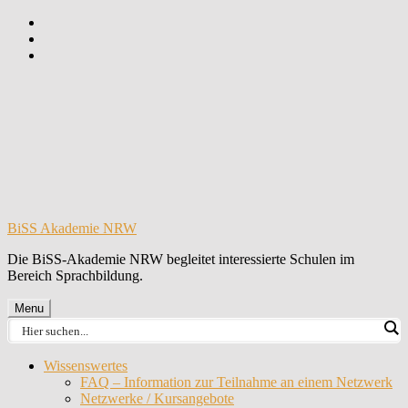
Skip
to
Skip
main
to
Skip
navigation
main
to
content
footer
BiSS Akademie NRW
Die BiSS-Akademie NRW begleitet interessierte Schulen im
Bereich Sprachbildung.
Menu
Wissenswertes
FAQ – Information zur Teilnahme an einem Netzwerk
Netzwerke / Kursangebote