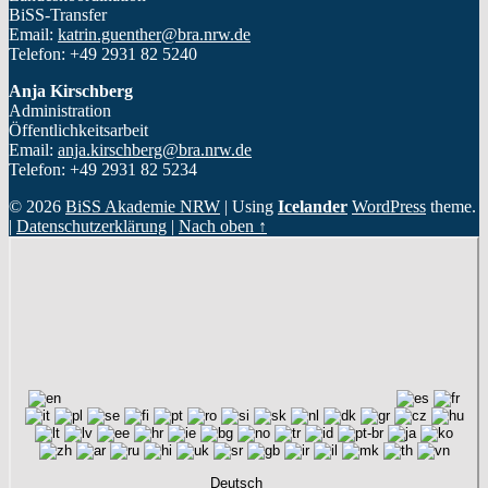
BiSS-Transfer
Email:
katrin.guenther@bra.nrw.de
Telefon: +49 2931 82 5240
Anja Kirschberg
Administration
Öffentlichkeitsarbeit
Email:
anja.kirschberg@bra.nrw.de
Telefon: +49 2931 82 5234
© 2026
BiSS Akademie NRW
|
Using
Icelander
WordPress
theme.
|
Datenschutzerklärung
|
Nach oben ↑
Deutsch