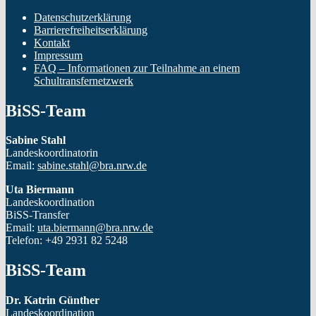
im
Datenschutzerklärung
eigenen
Barrierefreiheitserklärung
Unterricht”
Kontakt
Impressum
FAQ – Informationen zur Teilnahme an einem
Schultransfernetzwerk
BiSS-Team
Sabine Stahl
Landeskoordinatorin
Email:
sabine.stahl@bra.nrw.de
Uta Biermann
Landeskoordination
BiSS-Transfer
Email:
uta.biermann@bra.nrw.de
Telefon: +49 2931 82 5248
BiSS-Team
Dr. Katrin Günther
Landeskoordination