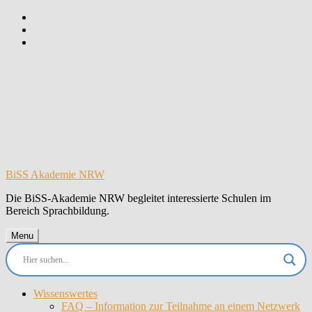
Skip
to
Skip
main
to
Skip
navigation
main
to
content
footer
BiSS Akademie NRW
Die BiSS-Akademie NRW begleitet interessierte Schulen im
Bereich Sprachbildung.
Menu
Wissenswertes
FAQ – Information zur Teilnahme an einem Netzwerk