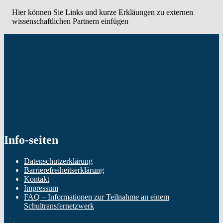
Hier können Sie Links und kurze Erkläungen zu externen
wissenschaftlichen Partnern einfügen
Skip
back
to
main
navigation
Info-seiten
Datenschutzerklärung
Barrierefreiheitserklärung
Kontakt
Impressum
FAQ – Informationen zur Teilnahme an einem
Schultransfernetzwerk