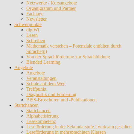
Netzwerke / Kursangebote
Organigramm und Partner
Fachtage
Newsletter
Schwerpunkte
digiWi
Lesen
Schreiben
Mathematik verstehen – Potenziale entfalten durch
Sprache(n)
Von der Sprachförderung zur Sprachbildung
Blended Learning
Angebote
Angebote
Veranstaltungen
Schule auf dem Weg
Treffpunkt
Diagnostik und Förderung
BiSS-Broschüren und -Publikationen
Startchancen
Startchancen
Alphabetisierung
Lesekompetenz
Leseförderung in der Sekundarstufe I wirksam gestalten
Leseförderung in mehrsprachigen Klassen