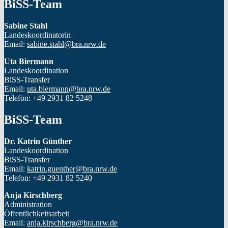
BiSS-Team
Sabine Stahl
Landeskoordinatorin
Email:
sabine.stahl@bra.nrw.de
Uta Biermann
Landeskoordination
BiSS-Transfer
Email:
uta.biermann@bra.nrw.de
Telefon: +49 2931 82 5248
BiSS-Team
Dr. Katrin Günther
Landeskoordination
BiSS-Transfer
Email:
katrin.guenther@bra.nrw.de
Telefon: +49 2931 82 5240
Anja Kirschberg
Administration
Öffentlichkeitsarbeit
Email:
anja.kirschberg@bra.nrw.de