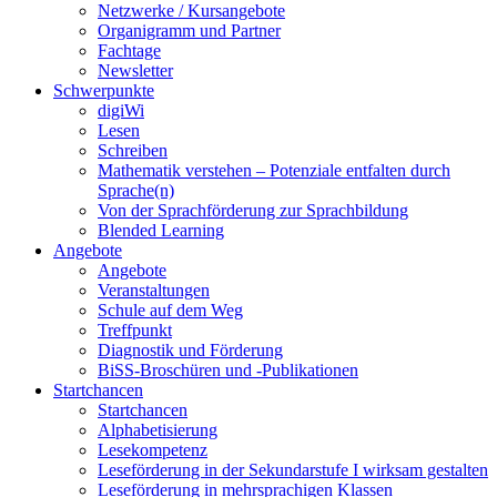
Netzwerke / Kursangebote
Organigramm und Partner
Fachtage
Newsletter
Schwerpunkte
digiWi
Lesen
Schreiben
Mathematik verstehen – Potenziale entfalten durch
Sprache(n)
Von der Sprachförderung zur Sprachbildung
Blended Learning
Angebote
Angebote
Veranstaltungen
Schule auf dem Weg
Treffpunkt
Diagnostik und Förderung
BiSS-Broschüren und -Publikationen
Startchancen
Startchancen
Alphabetisierung
Lesekompetenz
Leseförderung in der Sekundarstufe I wirksam gestalten
Leseförderung in mehrsprachigen Klassen