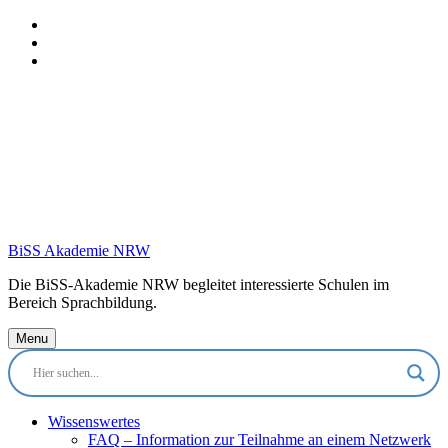
Skip
to
Skip
main
to
Skip
navigation
main
to
content
footer
BiSS Akademie NRW
Die BiSS-Akademie NRW begleitet interessierte Schulen im
Bereich Sprachbildung.
Menu
Wissenswertes
FAQ – Information zur Teilnahme an einem Netzwerk