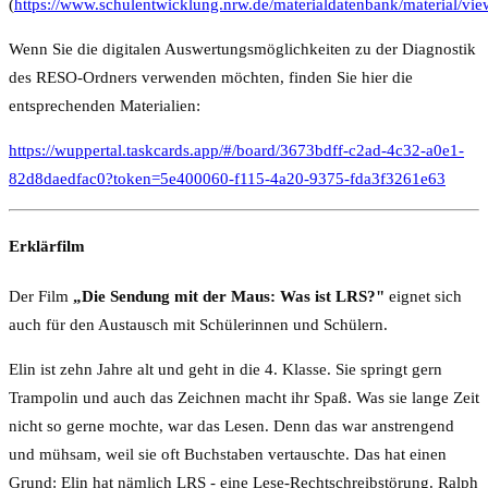
(
https://www.schulentwicklung.nrw.de/materialdatenbank/material/vi
Wenn Sie die digitalen Auswertungsmöglichkeiten zu der Diagnostik
des RESO-Ordners verwenden möchten, finden Sie hier die
entsprechenden Materialien:
https://wuppertal.taskcards.app/#/board/3673bdff-c2ad-4c32-a0e1-
82d8daedfac0?token=5e400060-f115-4a20-9375-fda3f3261e63
Erklärfilm
Der Film
„Die Sendung mit der Maus: Was ist LRS?"
eignet sich
auch für den Austausch mit Schülerinnen und Schülern.
Elin ist zehn Jahre alt und geht in die 4. Klasse. Sie springt gern
Trampolin und auch das Zeichnen macht ihr Spaß. Was sie lange Zeit
nicht so gerne mochte, war das Lesen. Denn das war anstrengend
und mühsam, weil sie oft Buchstaben vertauschte. Das hat einen
Grund: Elin hat nämlich LRS - eine Lese-Rechtschreibstörung. Ralph