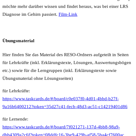
möchte mehr darüber wissen und findet heraus, was bei einer LRS
Diagnose im Gehirn passiert.
Film-Link
Übungsmaterial
Hier finden Sie das Material des RESO-Ordners aufgeteilt in Seiten
für Lehrkräfte (inkl. Erklärungstexte, Lösungen, Auswertungsbögen
etc.) sowie für die Lerngruppen (inkl. Erklärungstexte sowie
Übungsmaterial ohne Lösungsseiten)
für Lehrkräfte:
https://www.taskcards.de/#/board/c0e037f0-4d01-4bbd-b27f-
9a16b6400212?token=35d27c41-fecb-48d3-ac51-c14219401d86
für Lernende:
https://www.taskcards.de/#/board/7f021271-137d-4bb8-98a9-
dbb4309a2c6f?token=08ddfc16-3be9-429b-af58-5ba4cf7600ac