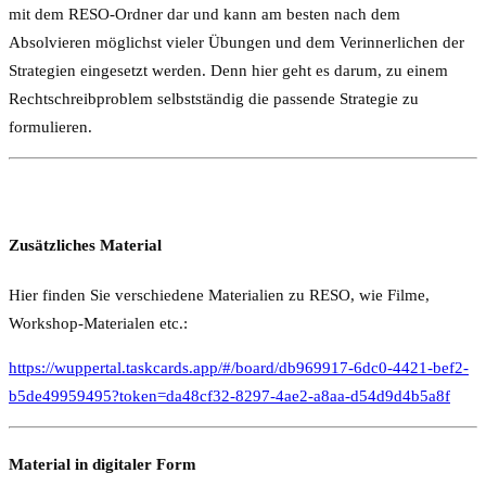
mit dem RESO-Ordner dar und kann am besten nach dem
Absolvieren möglichst vieler Übungen und dem Verinnerlichen der
Strategien eingesetzt werden. Denn hier geht es darum, zu einem
Rechtschreibproblem selbstständig die passende Strategie zu
formulieren.
Zusätzliches Material
Hier finden Sie verschiedene Materialien zu RESO, wie Filme,
Workshop-Materialen etc.:
https://wuppertal.taskcards.app/#/board/db969917-6dc0-4421-bef2-
b5de49959495?token=da48cf32-8297-4ae2-a8aa-d54d9d4b5a8f
Material in digitaler Form