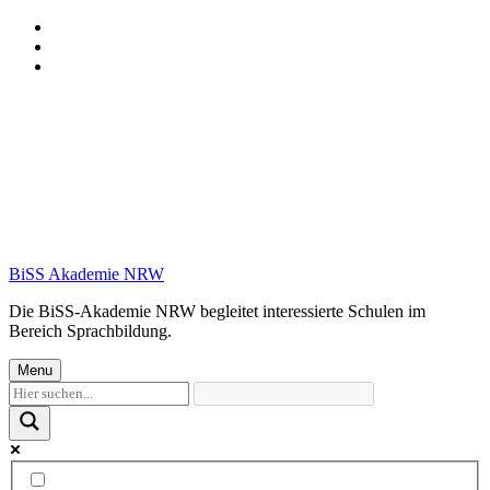
Skip
to
Skip
main
to
Skip
navigation
main
to
content
footer
BiSS Akademie NRW
Die BiSS-Akademie NRW begleitet interessierte Schulen im
Bereich Sprachbildung.
Menu