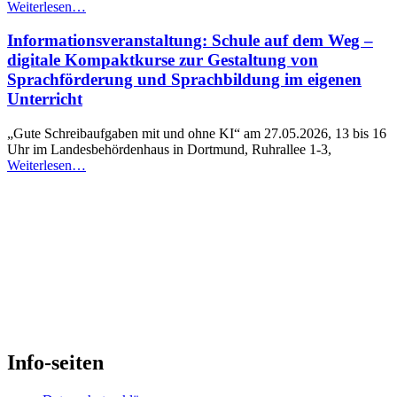
“Treffpunkt
Weiterlesen
…
BiSS-
Akademie:
Informationsveranstaltung: Schule auf dem Weg –
Handlungsorientierte
digitale Kompaktkurse zur Gestaltung von
Schreibförderung
Sprachförderung und Sprachbildung im eigenen
für
Unterricht
gering
Literalisierte
in
„Gute Schreibaufgaben mit und ohne KI“ am 27.05.2026, 13 bis 16
der
Uhr im Landesbehördenhaus in Dortmund, Ruhrallee 1-3,
“Informationsveranstaltung:
beruflichen
Weiterlesen
…
Schule
Bildung”
auf
dem
Weg
–
digitale
Kompaktkurse
zur
Gestaltung
von
Sprachförderung
und
Info-seiten
Sprachbildung
im