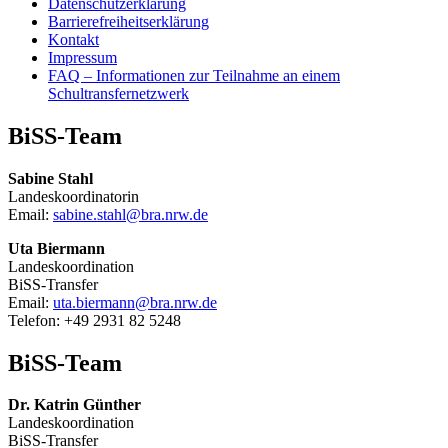
Datenschutzerklärung
eigenen
Barrierefreiheitserklärung
Unterricht”
Kontakt
Impressum
FAQ – Informationen zur Teilnahme an einem
Schultransfernetzwerk
BiSS-Team
Sabine Stahl
Landeskoordinatorin
Email:
sabine.stahl@bra.nrw.de
Uta Biermann
Landeskoordination
BiSS-Transfer
Email:
uta.biermann@bra.nrw.de
Telefon: +49 2931 82 5248
BiSS-Team
Dr. Katrin Günther
Landeskoordination
BiSS-Transfer