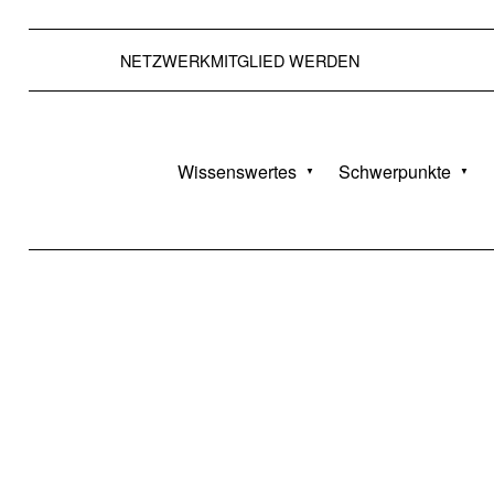
NETZWERKMITGLIED WERDEN
BISS AKADEMIE NRW
Wissenswertes
Schwerpunkte
DIE BISS-AKADEMIE NRW BEGLEITET INTERESSIERTE SCHULEN IM BEREICH SPRACHBILDUNG.