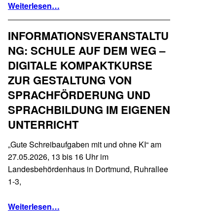
“Treffpunkt BiSS-Akademie: Handlungsorientierte Schreibförderung für gering Literalisierte in der beruflichen Bildung”
Weiterlesen
…
INFORMATIONSVERANSTALTU
NG: SCHULE AUF DEM WEG –
DIGITALE KOMPAKTKURSE
ZUR GESTALTUNG VON
SPRACHFÖRDERUNG UND
SPRACHBILDUNG IM EIGENEN
UNTERRICHT
„Gute Schreibaufgaben mit und ohne KI“ am
27.05.2026, 13 bis 16 Uhr im
Landesbehördenhaus in Dortmund, Ruhrallee
1-3,
Weiterlesen
…
“Informationsveranstaltung: Schule auf dem Weg – digitale Kompaktkurse zur Gestaltung von Sprachförderung und Sprachbildung im eigenen Unterricht”