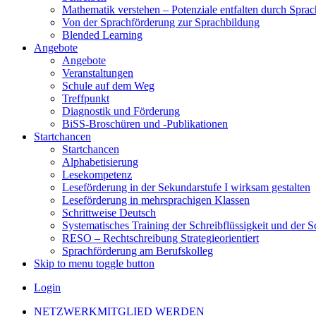
Mathematik verstehen – Potenziale entfalten durch Sprac
Von der Sprachförderung zur Sprachbildung
Blended Learning
Angebote
Angebote
Veranstaltungen
Schule auf dem Weg
Treffpunkt
Diagnostik und Förderung
BiSS-Broschüren und -Publikationen
Startchancen
Startchancen
Alphabetisierung
Lesekompetenz
Leseförderung in der Sekundarstufe I wirksam gestalten
Leseförderung in mehrsprachigen Klassen
Schrittweise Deutsch
Systematisches Training der Schreibflüssigkeit und der S
RESO – Rechtschreibung Strategieorientiert
Sprachförderung am Berufskolleg
Skip to menu toggle button
Login
NETZWERKMITGLIED WERDEN