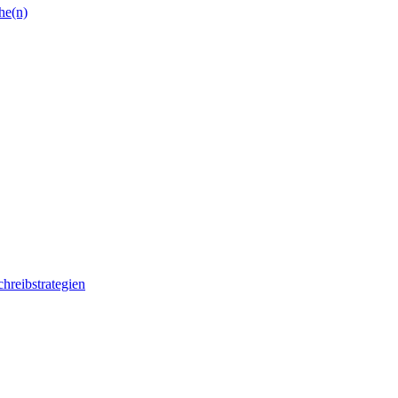
he(n)
chreibstrategien