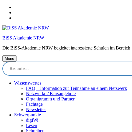
Skip
to
Skip
main
to
Skip
navigation
main
to
content
footer
BiSS Akademie NRW
Die BiSS-Akademie NRW begleitet interessierte Schulen im Bereich 
Menu
Wissenswertes
FAQ – Information zur Teilnahme an einem Netzwerk
Netzwerke / Kursangebote
Organigramm und Partner
Fachtage
Newsletter
Schwerpunkte
digiWi
Lesen
Schreiben