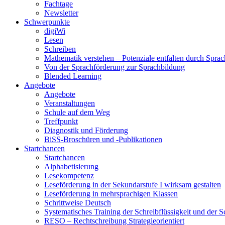
Fachtage
Newsletter
Schwerpunkte
digiWi
Lesen
Schreiben
Mathematik verstehen – Potenziale entfalten durch Sprac
Von der Sprachförderung zur Sprachbildung
Blended Learning
Angebote
Angebote
Veranstaltungen
Schule auf dem Weg
Treffpunkt
Diagnostik und Förderung
BiSS-Broschüren und -Publikationen
Startchancen
Startchancen
Alphabetisierung
Lesekompetenz
Leseförderung in der Sekundarstufe I wirksam gestalten
Leseförderung in mehrsprachigen Klassen
Schrittweise Deutsch
Systematisches Training der Schreibflüssigkeit und der S
RESO – Rechtschreibung Strategieorientiert