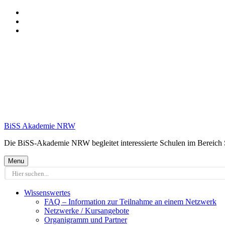
Skip
to
Skip
main
to
Skip
navigation
main
to
content
footer
BiSS Akademie NRW
Die BiSS-Akademie NRW begleitet interessierte Schulen im Bereich 
Menu
Wissenswertes
FAQ – Information zur Teilnahme an einem Netzwerk
Netzwerke / Kursangebote
Organigramm und Partner