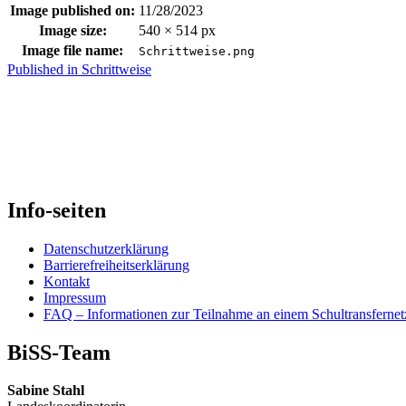
Image published on:
11/28/2023
Image size:
540 × 514 px
Image file name:
Schrittweise.png
Skip
Beitrags-
Published in
Schrittweise
back
Navigation
to
main
navigation
Info-seiten
Datenschutzerklärung
Barrierefreiheitserklärung
Kontakt
Impressum
FAQ – Informationen zur Teilnahme an einem Schultransferne
BiSS-Team
Sabine Stahl