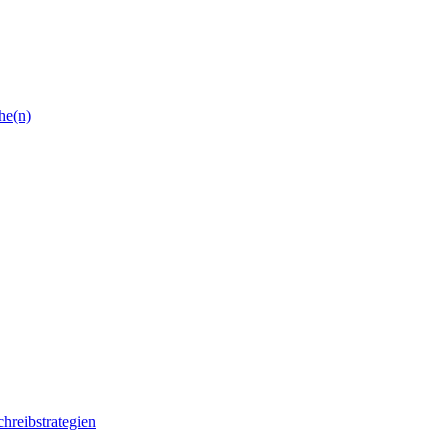
he(n)
chreibstrategien