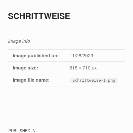
SCHRITTWEISE
Image info
Image published on:
11/28/2023
Image size:
818 × 710 px
Image file name:
Schrittweise-1.png
Skip back to main navigation
Beitrags-Navigation
PUBLISHED IN