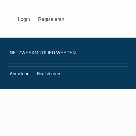
BISS AKADEMIE NRW
Login
Registrieren
DIE BISS-AKADEMIE NRW BEGLEITET INTERESSIERTE SCHULEN IM BEREICH SPRACHBILDUNG.
NETZWERKMITGLIED WERDEN
Anmelden
Registrieren