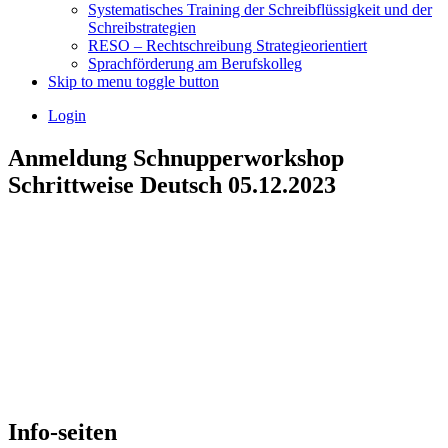
Systematisches Training der Schreibflüssigkeit und der
Schreibstrategien
RESO – Rechtschreibung Strategieorientiert
Sprachförderung am Berufskolleg
Skip to menu toggle button
Login
Anmeldung Schnupperworkshop
Schrittweise Deutsch 05.12.2023
Skip
back
to
main
navigation
Info-seiten