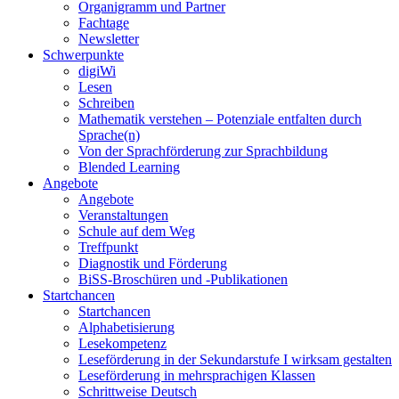
Organigramm und Partner
Fachtage
Newsletter
Schwerpunkte
digiWi
Lesen
Schreiben
Mathematik verstehen – Potenziale entfalten durch
Sprache(n)
Von der Sprachförderung zur Sprachbildung
Blended Learning
Angebote
Angebote
Veranstaltungen
Schule auf dem Weg
Treffpunkt
Diagnostik und Förderung
BiSS-Broschüren und -Publikationen
Startchancen
Startchancen
Alphabetisierung
Lesekompetenz
Leseförderung in der Sekundarstufe I wirksam gestalten
Leseförderung in mehrsprachigen Klassen
Schrittweise Deutsch