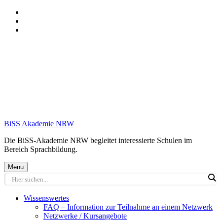
Skip
to
Skip
main
to
Skip
navigation
main
to
content
footer
BiSS Akademie NRW
Die BiSS-Akademie NRW begleitet interessierte Schulen im
Bereich Sprachbildung.
Menu
Wissenswertes
FAQ – Information zur Teilnahme an einem Netzwerk
Netzwerke / Kursangebote