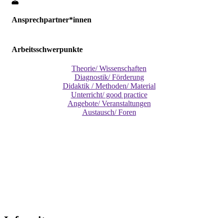
Ansprechpartner*innen
Arbeitsschwerpunkte
Theorie/ Wissenschaften
Diagnostik/ Förderung
Didaktik / Methoden/ Material
Unterricht/ good practice
Angebote/ Veranstaltungen
Austausch/ Foren
Skip
back
to
main
navigation