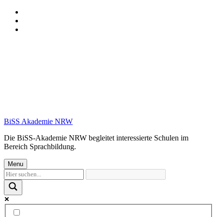
Skip
to
Skip
main
to
Skip
navigation
main
to
content
footer
BiSS Akademie NRW
Die BiSS-Akademie NRW begleitet interessierte Schulen im
Bereich Sprachbildung.
Menu