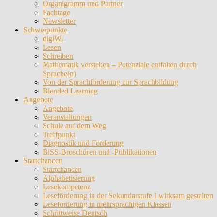
Organigramm und Partner
Fachtage
Newsletter
Schwerpunkte
digiWi
Lesen
Schreiben
Mathematik verstehen – Potenziale entfalten durch
Sprache(n)
Von der Sprachförderung zur Sprachbildung
Blended Learning
Angebote
Angebote
Veranstaltungen
Schule auf dem Weg
Treffpunkt
Diagnostik und Förderung
BiSS-Broschüren und -Publikationen
Startchancen
Startchancen
Alphabetisierung
Lesekompetenz
Leseförderung in der Sekundarstufe I wirksam gestalten
Leseförderung in mehrsprachigen Klassen
Schrittweise Deutsch