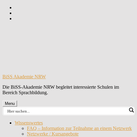
Skip
to
Skip
main
to
Skip
navigation
main
to
content
footer
BiSS Akademie NRW
Die BiSS-Akademie NRW begleitet interessierte Schulen im
Bereich Sprachbildung.
Menu
Wissenswertes
FAQ – Information zur Teilnahme an einem Netzwerk
Netzwerke / Kursangebote