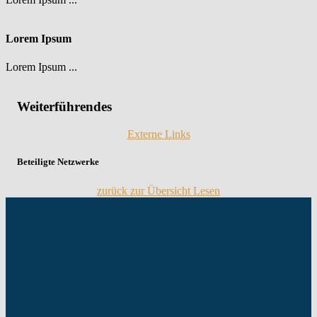
Lorem Ipsum
Lorem Ipsum ...
Weiterführendes
Externe Links
Beteiligte Netzwerke
zurück zur Übersicht Lesen
Skip
back
to
main
navigation