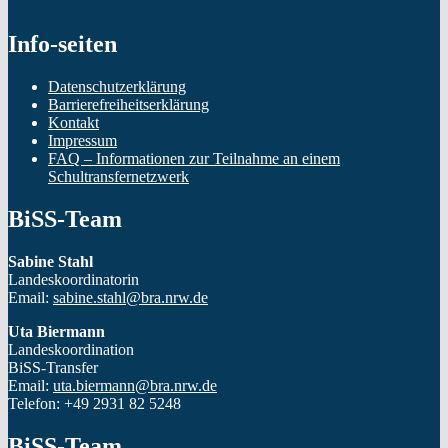
Info-seiten
Datenschutzerklärung
Barrierefreiheitserklärung
Kontakt
Impressum
FAQ – Informationen zur Teilnahme an einem
Schultransfernetzwerk
BiSS-Team
Sabine Stahl
Landeskoordinatorin
Email:
sabine.stahl@bra.nrw.de
Uta Biermann
Landeskoordination
BiSS-Transfer
Email:
uta.biermann@bra.nrw.de
Telefon: +49 2931 82 5248
BiSS-Team