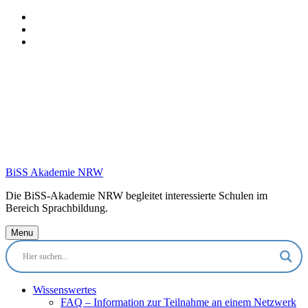
Skip
to
Skip
main
to
Skip
navigation
main
to
content
footer
BiSS Akademie NRW
Die BiSS-Akademie NRW begleitet interessierte Schulen im
Bereich Sprachbildung.
Menu
Wissenswertes
FAQ – Information zur Teilnahme an einem Netzwerk