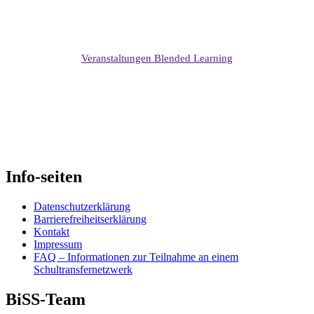
Veranstaltungen Blended Learning
Skip
back
to
main
navigation
Info-seiten
Datenschutzerklärung
Barrierefreiheitserklärung
Kontakt
Impressum
FAQ – Informationen zur Teilnahme an einem
Schultransfernetzwerk
BiSS-Team