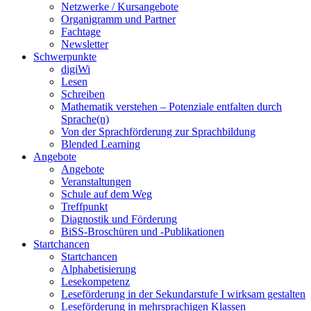
Netzwerke / Kursangebote
Organigramm und Partner
Fachtage
Newsletter
Schwerpunkte
digiWi
Lesen
Schreiben
Mathematik verstehen – Potenziale entfalten durch
Sprache(n)
Von der Sprachförderung zur Sprachbildung
Blended Learning
Angebote
Angebote
Veranstaltungen
Schule auf dem Weg
Treffpunkt
Diagnostik und Förderung
BiSS-Broschüren und -Publikationen
Startchancen
Startchancen
Alphabetisierung
Lesekompetenz
Leseförderung in der Sekundarstufe I wirksam gestalten
Leseförderung in mehrsprachigen Klassen