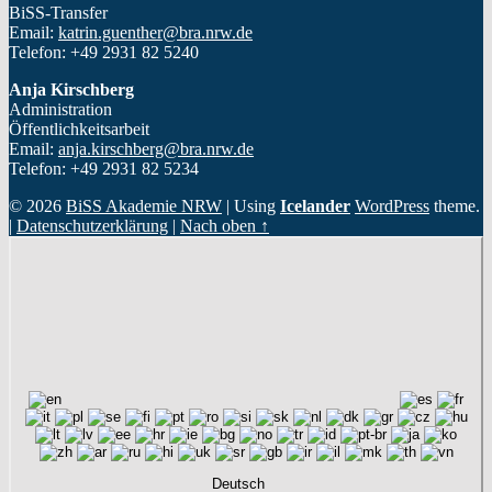
BiSS-Transfer
Email:
katrin.guenther@bra.nrw.de
Telefon: +49 2931 82 5240
Anja Kirschberg
Administration
Öffentlichkeitsarbeit
Email:
anja.kirschberg@bra.nrw.de
Telefon: +49 2931 82 5234
© 2026
BiSS Akademie NRW
|
Using
Icelander
WordPress
theme.
|
Datenschutzerklärung
|
Nach oben ↑
Deutsch