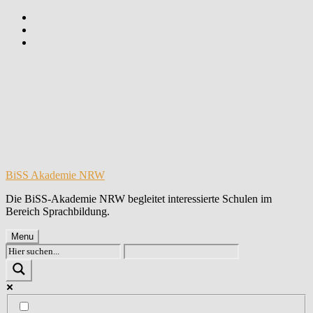
Skip
to
Skip
main
to
Skip
navigation
main
to
content
footer
BiSS Akademie NRW
Die BiSS-Akademie NRW begleitet interessierte Schulen im
Bereich Sprachbildung.
Menu