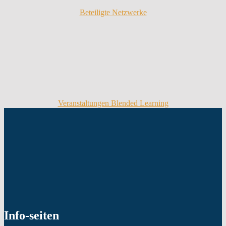
Beteiligte Netzwerke
Veranstaltungen Blended Learning
Skip
back
to
main
navigation
Info-seiten