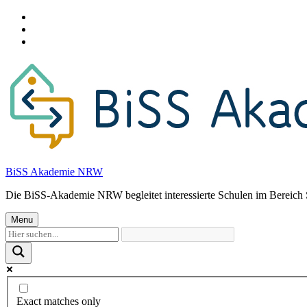
Skip
to
Skip
main
to
Skip
navigation
main
to
content
footer
BiSS Akademie NRW
Die BiSS-Akademie NRW begleitet interessierte Schulen im Bereich 
Menu
Exact matches only