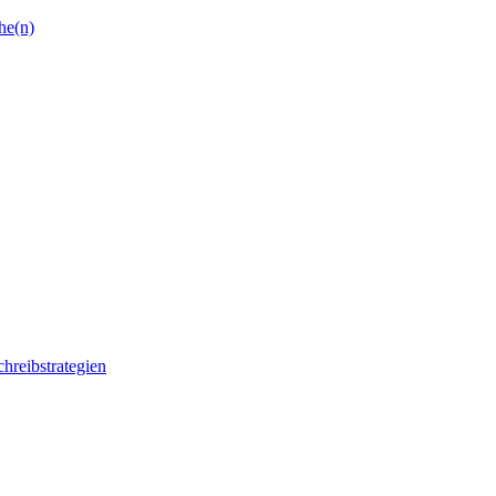
he(n)
chreibstrategien