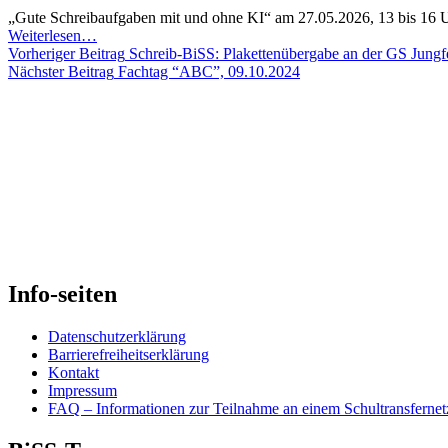
Schreibförderung
„Gute Schreibaufgaben mit und ohne KI“ am 27.05.2026, 13 bis 16 
für
“Informationsveranstaltung:
Weiterlesen
…
gering
Beitrags-
Schule
Vorheriger Beitrag
Schreib-BiSS: Plakettenübergabe an der GS Jungf
Literalisierte
auf
Nächster Beitrag
Fachtag “ABC”, 09.10.2024
Navigation
in
dem
der
Weg
beruflichen
–
Bildung”
digitale
Kompaktkurse
zur
Gestaltung
von
Sprachförderung
und
Sprachbildung
im
Info-seiten
eigenen
Unterricht”
Datenschutzerklärung
Barrierefreiheitserklärung
Kontakt
Impressum
FAQ – Informationen zur Teilnahme an einem Schultransferne