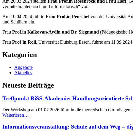
Am 20.03.2024 stellten
Frau Prof.in Rosebrock und Frau Hoff,
Go
vermitteln: literarisch und informatorisch“ vor.
Am 10.04.2024 führte
Frau Prof.in Peuschel
von der Universität A
und Schülern ein.
Frau
Prof.in Kalkavan-Aydin und Dr. Siegmund
(Pädagogische Hoc
Frau
Prof´in Roll
, Universität Duisburg Essen, führte am 11.09.202
Kategorien
Angebote
Aktuelles
Neueste Beiträge
Treffpunkt BiSS-Akademie: Handlungsorientierte Schre
Der Workshop am 01.07.2026 führt in die theoretischen Grundlagen u
“Treffpunkt
Weiterlesen
…
BiSS-
Akademie:
Informationsveranstaltung: Schule auf dem Weg – di
Handlungsorientierte