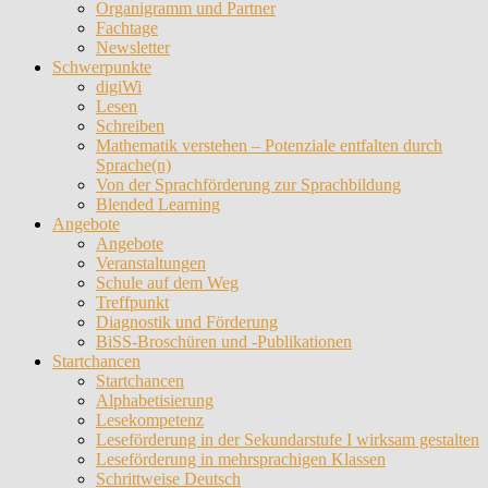
Organigramm und Partner
Fachtage
Newsletter
Schwerpunkte
digiWi
Lesen
Schreiben
Mathematik verstehen – Potenziale entfalten durch
Sprache(n)
Von der Sprachförderung zur Sprachbildung
Blended Learning
Angebote
Angebote
Veranstaltungen
Schule auf dem Weg
Treffpunkt
Diagnostik und Förderung
BiSS-Broschüren und -Publikationen
Startchancen
Startchancen
Alphabetisierung
Lesekompetenz
Leseförderung in der Sekundarstufe I wirksam gestalten
Leseförderung in mehrsprachigen Klassen
Schrittweise Deutsch