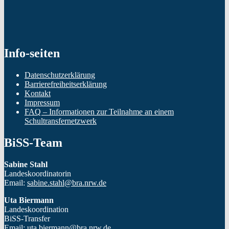
Info-seiten
Datenschutzerklärung
Barrierefreiheitserklärung
Kontakt
Impressum
FAQ – Informationen zur Teilnahme an einem
Schultransfernetzwerk
BiSS-Team
Sabine Stahl
Landeskoordinatorin
Email:
sabine.stahl@bra.nrw.de
Uta Biermann
Landeskoordination
BiSS-Transfer
Email:
uta.biermann@bra.nrw.de