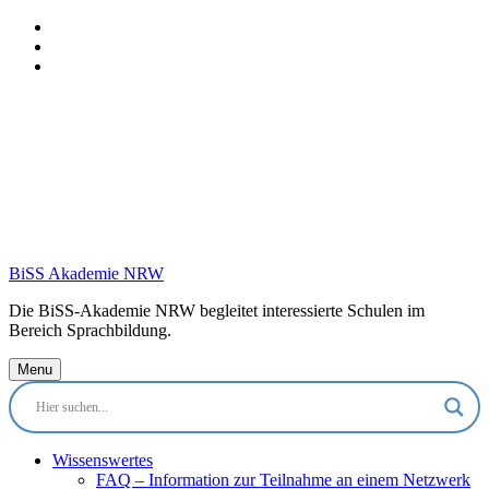
Skip
to
Skip
main
to
Skip
navigation
main
to
content
footer
BiSS Akademie NRW
Die BiSS-Akademie NRW begleitet interessierte Schulen im
Bereich Sprachbildung.
Menu
Wissenswertes
FAQ – Information zur Teilnahme an einem Netzwerk