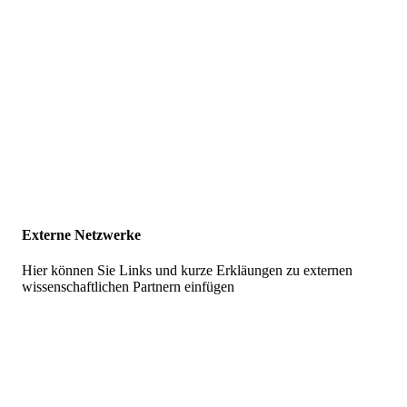
Externe Netzwerke
Hier können Sie Links und kurze Erkläungen zu externen
wissenschaftlichen Partnern einfügen
Skip
back
to
main
navigation