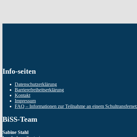
Skip
back
to
main
navigation
Info-seiten
Datenschutzerklärung
Barrierefreiheitserklärung
Kontakt
Impressum
FAQ – Informationen zur Teilnahme an einem Schultransferne
BiSS-Team
Sabine Stahl