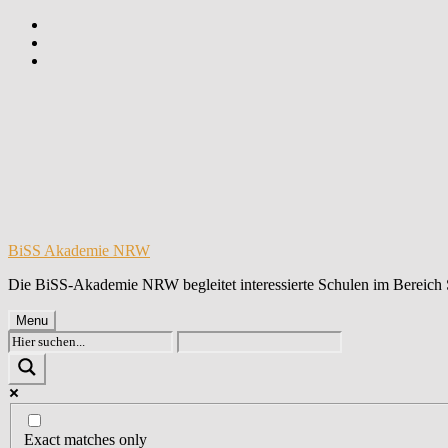
Skip
to
Skip
main
to
Skip
navigation
main
to
content
footer
BiSS Akademie NRW
Die BiSS-Akademie NRW begleitet interessierte Schulen im Bereich 
Menu
Exact matches only