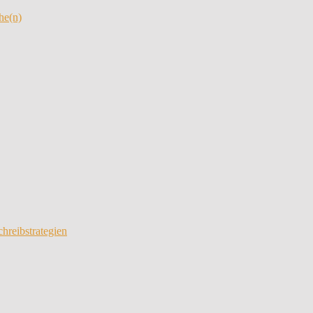
he(n)
chreibstrategien