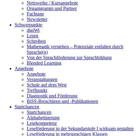
Netzwerke / Kursangebote
Organigramm und Partner
Fachtage
Newsletter
Schwerpunkte
digiWi
Lesen
Schreiben
Mathematik verstehen – Potenziale entfalten durch
Sprache(n)
Von der Sprachförderung zur Sprachbildung
Blended Learning
Angebote
Angebote
Veranstaltungen
Schule auf dem Weg
Treffpunkt
Diagnostik und Förderung
BiSS-Broschüren und -Publikationen
Startchancen
Startchancen
Alphabetisierung
Lesekompetenz
Leseförderung in der Sekundarstufe I wirksam gestalten
Leseförderung in mehrsprachigen Klassen