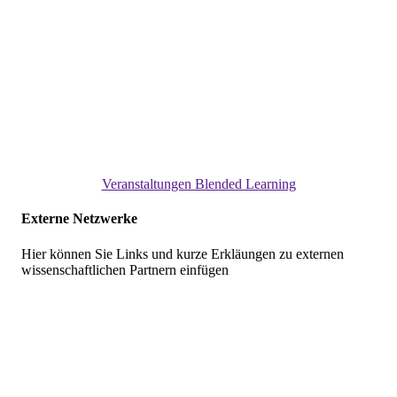
Veranstaltungen Blended Learning
Externe Netzwerke
Hier können Sie Links und kurze Erkläungen zu externen
wissenschaftlichen Partnern einfügen
Skip
back
to
main
navigation