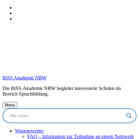
Skip
to
Skip
main
to
Skip
navigation
main
to
content
footer
BiSS Akademie NRW
Die BiSS-Akademie NRW begleitet interessierte Schulen im
Bereich Sprachbildung.
Menu
Wissenswertes
FAQ – Information zur Teilnahme an einem Netzwerk