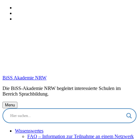
Skip
to
Skip
main
to
Skip
navigation
main
to
content
footer
BiSS Akademie NRW
Die BiSS-Akademie NRW begleitet interessierte Schulen im
Bereich Sprachbildung.
Menu
Wissenswertes
FAQ – Information zur Teilnahme an einem Netzwerk