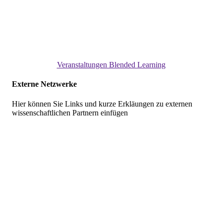
Veranstaltungen Blended Learning
Externe Netzwerke
Hier können Sie Links und kurze Erkläungen zu externen
wissenschaftlichen Partnern einfügen
Skip
back
to
main
navigation